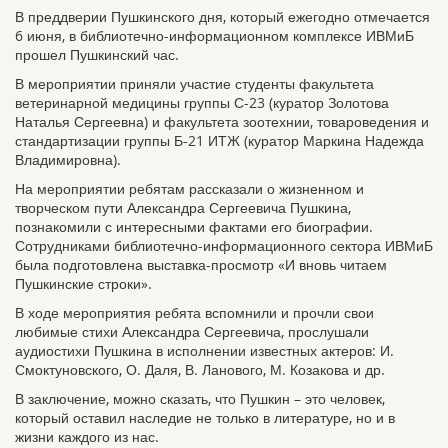
В преддверии Пушкинского дня, который ежегодно отмечается
6 июня, в библиотечно-информационном комплексе ИВМиБ
прошел Пушкинский час.
В мероприятии приняли участие студенты факультета
ветеринарной медицины группы С-23 (куратор Золотова
Наталья Сергеевна) и факультета зоотехнии, товароведения и
стандартизации группы Б-21 ИТЖ (куратор Маркина Надежда
Владимировна).
На мероприятии ребятам рассказали о жизненном и
творческом пути Александра Сергеевича Пушкина,
познакомили с интересными фактами его биографии.
Сотрудниками библиотечно-информационного сектора ИВМиБ
была подготовлена выставка-просмотр «И вновь читаем
Пушкинские строки».
В ходе мероприятия ребята вспомнили и прочли свои
любимые стихи Александра Сергеевича, прослушали
аудиостихи Пушкина в исполнении известных актеров: И.
Смоктуновского, О. Даля, В. Ланового, М. Козакова и др.
В заключение, можно сказать, что Пушкин – это человек,
который оставил наследие не только в литературе, но и в
жизни каждого из нас.