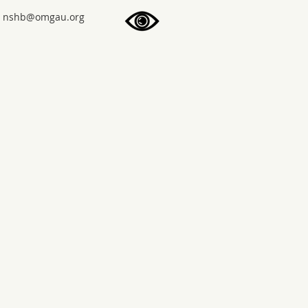
gro.uagmo@bhsn