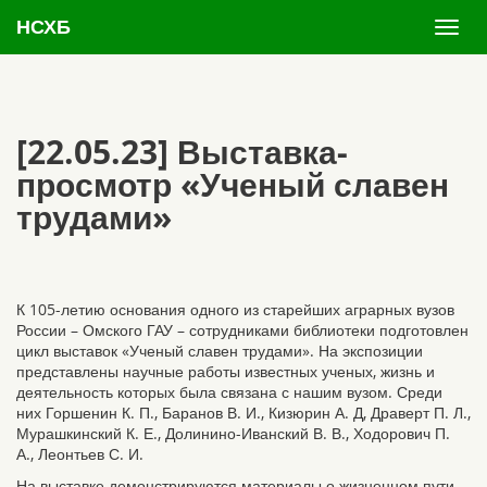
НСХБ
[22.05.23] Выставка-
просмотр «Ученый славен
трудами»
К 105-летию основания одного из старейших аграрных вузов
России – Омского ГАУ – сотрудниками библиотеки подготовлен
цикл выставок «Ученый славен трудами». На экспозиции
представлены научные работы известных ученых, жизнь и
деятельность которых была связана с нашим вузом. Среди
них Горшенин К. П., Баранов В. И., Кизюрин А. Д, Драверт П. Л.,
Мурашкинский К. Е., Долинино-Иванский В. В., Ходорович П.
А., Леонтьев С. И.
На выставке демонстрируются материалы о жизненном пути,