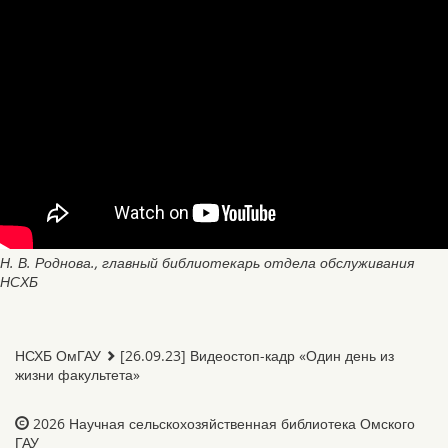
Н. В. Роднова., главный библиотекарь отдела обслуживания
НСХБ
НСХБ ОмГАУ
[26.09.23] Видеостоп-кадр «Один день из
жизни факультета»
2026
Научная сельскохозяйственная библиотека Омского
ГАУ