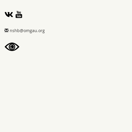
gro.uagmo@bhsn